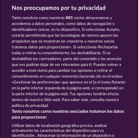
Nos preocupamos por tu privacidad
Fruit Mania RHFP
Blazing Star
Tanto nosotros como nuestros
885
socios almacenamos y
accedemos a datos personales, como datos de navegación o
identificadores únicos, en tu dispositivo. Si seleccionas Acepto,
estarás permitiendo que las tecnologías de rastreo apoyen los
propósitos que se muestran en «nosotros y nuestros socios
tratamos datos para proporcionar». Si seleccionas Rechazarlas
todas o retiras tu consentimiento, los deshabilitarás. Si se
40 Sevens
Fancy Fruits RoAR
deshabilitan los rastreadores, parte del contenido y los anuncios
que ves podrían dejar de ser relevantes para ti. Puedes volver a
acceder a este menú para cambiar tus opciones o retirar el
Términos y condiciones
consentimiento en cualquier momento haciendo clic en el enlace
«Gestionar las preferencias» que aparece en el [o el ícono flotante
en la parte inferior izquierda de la página web, si corresponde] en
Declaración de privacidad
Aviso Legal
la parte inferior de la página web. Tus opciones tendrán efecto
dentro de nuestro Sitio web. Para saber más, consulta nuestra
Empresa
FAQ
Programa de afiliados
política de privacidad.
Tanto nosotros como nuestros asociados tratamos los datos
Facebook
para proporcionar:
Utilizar datos de localización geográfica precisa. analizar
Enviar solicitud de desistimiento
activamente las características del dispositivo para su
identificación.. Almacenar la información de un dispositivo o