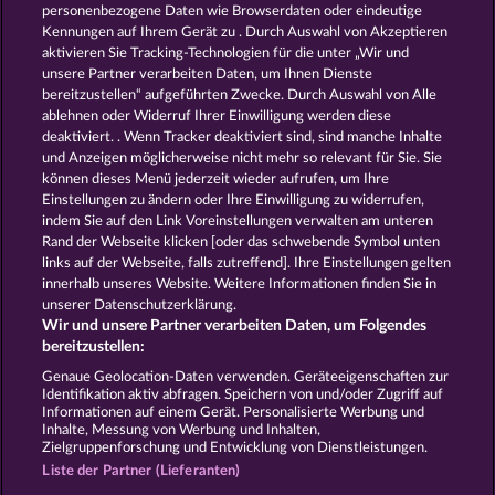
Tower of Power
7 Supernova Fruits New Limits
personenbezogene Daten wie Browserdaten oder eindeutige
Kennungen auf Ihrem Gerät zu . Durch Auswahl von Akzeptieren
aktivieren Sie Tracking-Technologien für die unter „Wir und
unsere Partner verarbeiten Daten, um Ihnen Dienste
bereitzustellen“ aufgeführten Zwecke. Durch Auswahl von Alle
ablehnen oder Widerruf Ihrer Einwilligung werden diese
deaktiviert. . Wenn Tracker deaktiviert sind, sind manche Inhalte
und Anzeigen möglicherweise nicht mehr so ​​relevant für Sie. Sie
Back to the Fruits
Super Duper Cherry
können dieses Menü jederzeit wieder aufrufen, um Ihre
Einstellungen zu ändern oder Ihre Einwilligung zu widerrufen,
indem Sie auf den Link Voreinstellungen verwalten am unteren
Rand der Webseite klicken [oder das schwebende Symbol unten
AGB
Datenschutz
Impressum
links auf der Webseite, falls zutreffend]. Ihre Einstellungen gelten
innerhalb unseres Website. Weitere Informationen finden Sie in
Unternehmensseite
FAQ
unserer Datenschutzerklärung.
Wir und unsere Partner verarbeiten Daten, um Folgendes
Affiliate-Programm
Facebook
bereitzustellen:
Genaue Geolocation-Daten verwenden. Geräteeigenschaften zur
Widerruf einreichen
Identifikation aktiv abfragen. Speichern von und/oder Zugriff auf
Informationen auf einem Gerät. Personalisierte Werbung und
Inhalte, Messung von Werbung und Inhalten,
Zielgruppenforschung und Entwicklung von Dienstleistungen.
Liste der Partner (Lieferanten)