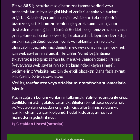
Royal Seven
Tower of Power
Biz ve
885
iş ortaklarımız, cihazınızda tarama verileri veya
benzersiz tanımlayıcılar gibi kişisel verileri depolar ve bunlara
erişiriz . Kabul ediyorum'nın seçilmesi, izleme teknolojilerinin
bizim ve iş ortaklarımızın verileri işleyerek sunma amaçlarını
desteklemesini sağlar. . Tümünü Reddet'ı seçmeniz veya onayınızı
geri çekmeniz bunları devre dışı bırakacaktır. İzleyiciler devre dışı
bırakılırsa, gördüğünüz bazı içerik ve reklamlar sizinle alakalı
olmayabilir. Seçimlerinizi değiştirmek veya onayınızı geri çekmek
Mighty 40
Fruits & Wilds 2
için web sayfasının altındaki Tercihleri Yönet bağlantısına
tıklayarak istediğiniz zaman bu menüye yeniden dönebilirsiniz
[veya varsa web sayfasının sol alt kısmındaki kayan simge].
Hüküm ve Koşullar
Gizlilik Beyanı
Künye
Seçimleriniz Website'mız için de etkili olacaktır. Daha fazla ayrıntı
için Gizlilik Politikamıza bakın.
Veriler, tarafımızca veya ortaklarımız tarafından şu amaçlarla
Şirket
SSS
Ortaklık programı
Facebook
işlenir:
İptal talebini gönder
Kesin coğrafi konum verilerini kullanmak. Belirleme amacı ile cihaz
özelliklerini aktif şekilde taramak. Bilgileri bir cihazda depolamak
ve/veya onlara cihazdan erişmek. Kişiselleştirilmiş reklam ve
içerik, reklam ve içerik ölçümü, hedef kitle araştırması ve
hizmetlerin geliştirilmesi.
İş Ortakları Listesi (satıcılar)
Sosyal casino oyunları sadece eğlence amaçlıdır ve
gerçek parayla oynanan kumar oyunlarında