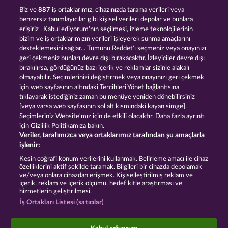
Juicy Jester
Maaax Diamonds
Biz ve
887
iş ortaklarımız, cihazınızda tarama verileri veya
benzersiz tanımlayıcılar gibi kişisel verileri depolar ve bunlara
erişiriz . Kabul ediyorum'nın seçilmesi, izleme teknolojilerinin
bizim ve iş ortaklarımızın verileri işleyerek sunma amaçlarını
desteklemesini sağlar. . Tümünü Reddet'ı seçmeniz veya onayınızı
geri çekmeniz bunları devre dışı bırakacaktır. İzleyiciler devre dışı
bırakılırsa, gördüğünüz bazı içerik ve reklamlar sizinle alakalı
olmayabilir. Seçimlerinizi değiştirmek veya onayınızı geri çekmek
Fruit Love
Fruit Mania RHFP
için web sayfasının altındaki Tercihleri Yönet bağlantısına
tıklayarak istediğiniz zaman bu menüye yeniden dönebilirsiniz
[veya varsa web sayfasının sol alt kısmındaki kayan simge].
Hüküm ve Koşullar
Gizlilik Beyanı
Künye
Seçimleriniz Website'mız için de etkili olacaktır. Daha fazla ayrıntı
için Gizlilik Politikamıza bakın.
Veriler, tarafımızca veya ortaklarımız tarafından şu amaçlarla
Şirket
SSS
Ortaklık programı
Facebook
işlenir:
İptal talebini gönder
Kesin coğrafi konum verilerini kullanmak. Belirleme amacı ile cihaz
özelliklerini aktif şekilde taramak. Bilgileri bir cihazda depolamak
ve/veya onlara cihazdan erişmek. Kişiselleştirilmiş reklam ve
içerik, reklam ve içerik ölçümü, hedef kitle araştırması ve
hizmetlerin geliştirilmesi.
İş Ortakları Listesi (satıcılar)
Sosyal casino oyunları sadece eğlence amaçlıdır ve
gerçek parayla oynanan kumar oyunlarında