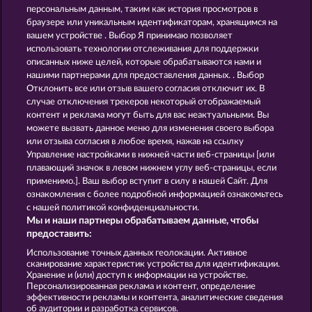
персональным данным, таким как история просмотров в
Cleopatra's Crown
Pharaos Riches
браузере или уникальным идентификаторам, хранящимся на
вашем устройстве . Выбор Я принимаю позволяет
использовать технологии отслеживания для поддержки
описанных ниже целей, которые обрабатываются нами и
нашими партнерами для предоставления данных. . Выбор
Отклонить все или отзыв вашего согласия отключит их. В
случае отключения трекеров некоторый отображаемый
контент и реклама могут быть для вас неактуальными. Вы
Jack Potter and the Book of Teos
Ramses Book
можете вызвать данное меню для изменения своего выбора
или отзыва согласия в любое время, нажав на ссылку
Управление настройками в нижней части веб-страницы [или
плавающий значок в левом нижнем углу веб-страницы, если
Правила
КОНФИДЕНЦИАЛЬНОСТЬ
применимо.]. Ваш выбор вступит в силу в нашей Сайт. Для
ознакомления с более подробной информацией ознакомьтесь
О компании
Компания
ЧаВо
с нашей политикой конфиденциальности.
Мы и наши партнеры обрабатываем данные, чтобы
Партнерская программа
Facebook
предоставить:
Использование точных данных геолокации. Активное
Отправить Запрос об Отказе
сканирование характеристик устройства для идентификации.
Хранение и (или) доступ к информации на устройстве.
Персонализированная реклама и контент, определение
эффективности рекламы и контента, аналитические сведения
об аудитории и разработка сервисов.