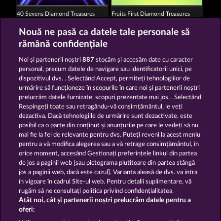
40 Sevens Diamond Treasures
Fruits First Diamond Treasures
Nouă ne pasă ca datele tale personale să
rămână confidențiale
Noi și partenerii noștri
887
stocăm și accesăm date cu caracter
personal, precum datele de navigare sau identificatorii unici, pe
dispozitivul dvs. . Selectând Accept, permiteți tehnologiilor de
Mallorca Wilds
7 Supernova Fruits
urmărire să funcționeze în scopurile în care noi și partenerii noștri
prelucrăm datele furnizate, scopuri prezentate mai jos. . Selectând
Respingeți toate sau retragându-vă consimțământul, le veți
dezactiva. Dacă tehnologiile de urmărire sunt dezactivate, este
Termeni și condiții
posibil ca o parte din conținut și anunțurile pe care le vedeți să nu
mai fie la fel de relevante pentru dvs. Puteți reveni la acest meniu
Declarație de confidențialitate
pentru a vă modifica alegerea sau a vă retrage consimțământul, în
orice moment, accesând Gestionați preferințele linkul din partea
de jos a paginii web [sau pictograma plutitoare din partea stângă
Asistență tehnică
Firmă
jos a paginii web, dacă este cazul]. Varianta aleasă de dvs. va intra
în vigoare în cadrul Site-ul web. Pentru detalii suplimentare, vă
Întrebări frecvente
Program de afiliere
rugăm să ne consultați politica privind confidențialitatea.
Atât noi, cât și partenerii noștri prelucrăm datele pentru a
Facebook
oferi: