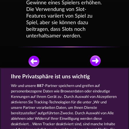
Gewinne eines Spielers erhöhen.
Die Verwendung von Slot-
Features variiert von Spiel zu
Spiel, aber sie können dazu
beitragen, dass Slots noch
unterhaltsamer werden.
Ihre Privatsphäre ist uns wichtig
KOSTENLOS SPIELEN
Wir und unsere
887
-Partner speichern und greifen auf
personenbezogene Daten wie Browserdaten oder eindeutige
Kennungen auf Ihrem Gerät zu . Durch Auswahl von Akzeptieren
aktivieren Sie Tracking-Technologien für die unter „Wir und
unsere Partner verarbeiten Daten, um Ihnen Dienste
bereitzustellen“ aufgeführten Zwecke. Durch Auswahl von Alle
ablehnen oder Widerruf Ihrer Einwilligung werden diese
Blitz Coins
Piggy Kings
deaktiviert. . Wenn Tracker deaktiviert sind, sind manche Inhalte