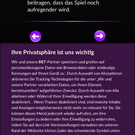
beitragen, dass das Spiel noch
aufregender wird.
Ihre Privatsphäre ist uns wichtig
KOSTENLOS SPIELEN
Wir und unsere
887
-Partner speichern und greifen auf
personenbezogene Daten wie Browserdaten oder eindeutige
Kennungen auf Ihrem Gerät zu . Durch Auswahl von Akzeptieren
aktivieren Sie Tracking-Technologien für die unter „Wir und
unsere Partner verarbeiten Daten, um Ihnen Dienste
bereitzustellen“ aufgeführten Zwecke. Durch Auswahl von Alle
ablehnen oder Widerruf Ihrer Einwilligung werden diese
Super Piggy Coins
Fruits First Diamond Treasures
deaktiviert. . Wenn Tracker deaktiviert sind, sind manche Inhalte
und Anzeigen möglicherweise nicht mehr so ​​relevant für Sie. Sie
können dieses Menü jederzeit wieder aufrufen, um Ihre
Einstellungen zu ändern oder Ihre Einwilligung zu widerrufen,
indem Sie auf den Link Voreinstellungen verwalten am unteren
Rand der Webseite klicken [oder das schwebende Symbol unten
Blitz Coins
Piggy Kings