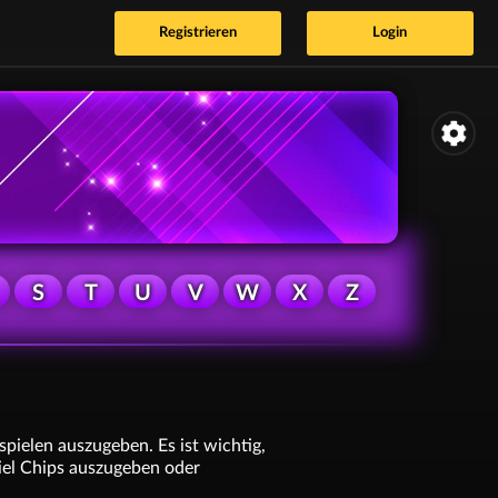
Registrieren
Login
S
T
U
V
W
X
Z
spielen auszugeben. Es ist wichtig,
viel Chips auszugeben oder