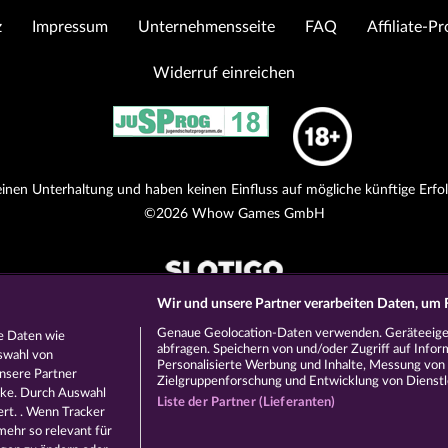
z
Impressum
Unternehmensseite
FAQ
Affiliate-
Widerruf einreichen
einen Unterhaltung und haben keinen Einfluss auf mögliche künftige Erfol
©2026 Whow Games GmbH
Wir und unsere Partner verarbeiten Daten, um F
Genaue Geolocation-Daten verwenden. Geräteeigens
e Daten wie
abfragen. Speichern von und/oder Zugriff auf Infor
swahl von
Personalisierte Werbung und Inhalte, Messung von
unsere Partner
Zielgruppenforschung und Entwicklung von Dienstl
cke. Durch Auswahl
Liste der Partner (Lieferanten)
ert. . Wenn Tracker
hr so ​​relevant für