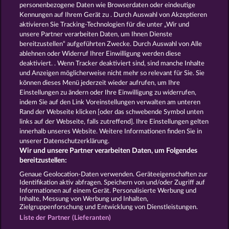
Night Wolves
Majestic King
personenbezogene Daten wie Browserdaten oder eindeutige
Kennungen auf Ihrem Gerät zu . Durch Auswahl von Akzeptieren
aktivieren Sie Tracking-Technologien für die unter „Wir und
unsere Partner verarbeiten Daten, um Ihnen Dienste
bereitzustellen“ aufgeführten Zwecke. Durch Auswahl von Alle
ablehnen oder Widerruf Ihrer Einwilligung werden diese
deaktiviert. . Wenn Tracker deaktiviert sind, sind manche Inhalte
und Anzeigen möglicherweise nicht mehr so ​​relevant für Sie. Sie
Duck Shooter
Atlantic Wilds
können dieses Menü jederzeit wieder aufrufen, um Ihre
Einstellungen zu ändern oder Ihre Einwilligung zu widerrufen,
indem Sie auf den Link Voreinstellungen verwalten am unteren
Rand der Webseite klicken [oder das schwebende Symbol unten
AGB
Datenschutz
Impressum
links auf der Webseite, falls zutreffend]. Ihre Einstellungen gelten
innerhalb unseres Website. Weitere Informationen finden Sie in
Unternehmensseite
FAQ
unserer Datenschutzerklärung.
Wir und unsere Partner verarbeiten Daten, um Folgendes
Affiliate-Programm
Facebook
bereitzustellen:
Genaue Geolocation-Daten verwenden. Geräteeigenschaften zur
Widerruf einreichen
Identifikation aktiv abfragen. Speichern von und/oder Zugriff auf
Informationen auf einem Gerät. Personalisierte Werbung und
Inhalte, Messung von Werbung und Inhalten,
Zielgruppenforschung und Entwicklung von Dienstleistungen.
Liste der Partner (Lieferanten)