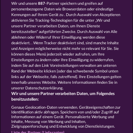
Wir und unsere
887
-Partner speichern und greifen auf
Balthazar
Blitz Coins
personenbezogene Daten wie Browserdaten oder eindeutige
Kennungen auf Ihrem Gerät zu . Durch Auswahl von Akzeptieren
aktivieren Sie Tracking-Technologien für die unter „Wir und
unsere Partner verarbeiten Daten, um Ihnen Dienste
bereitzustellen“ aufgeführten Zwecke. Durch Auswahl von Alle
ablehnen oder Widerruf Ihrer Einwilligung werden diese
deaktiviert. . Wenn Tracker deaktiviert sind, sind manche Inhalte
und Anzeigen möglicherweise nicht mehr so ​​relevant für Sie. Sie
Super Piggy Coins
Western Jack
können dieses Menü jederzeit wieder aufrufen, um Ihre
Einstellungen zu ändern oder Ihre Einwilligung zu widerrufen,
indem Sie auf den Link Voreinstellungen verwalten am unteren
Rand der Webseite klicken [oder das schwebende Symbol unten
AGB
Datenschutz
Impressum
links auf der Webseite, falls zutreffend]. Ihre Einstellungen gelten
innerhalb unseres Website. Weitere Informationen finden Sie in
Unternehmensseite
FAQ
unserer Datenschutzerklärung.
Wir und unsere Partner verarbeiten Daten, um Folgendes
Affiliate-Programm
Facebook
bereitzustellen:
Genaue Geolocation-Daten verwenden. Geräteeigenschaften zur
Widerruf einreichen
Identifikation aktiv abfragen. Speichern von und/oder Zugriff auf
Informationen auf einem Gerät. Personalisierte Werbung und
Inhalte, Messung von Werbung und Inhalten,
Zielgruppenforschung und Entwicklung von Dienstleistungen.
Liste der Partner (Lieferanten)