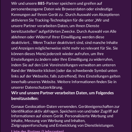
Wir und unsere
885
-Partner speichern und greifen auf
40 Thieves
Magic Book 6
personenbezogene Daten wie Browserdaten oder eindeutige
Kennungen auf Ihrem Gerät zu . Durch Auswahl von Akzeptieren
aktivieren Sie Tracking-Technologien für die unter „Wir und
unsere Partner verarbeiten Daten, um Ihnen Dienste
bereitzustellen“ aufgeführten Zwecke. Durch Auswahl von Alle
ablehnen oder Widerruf Ihrer Einwilligung werden diese
deaktiviert. . Wenn Tracker deaktiviert sind, sind manche Inhalte
und Anzeigen möglicherweise nicht mehr so ​​relevant für Sie. Sie
Magic Book
Gates of Persia
können dieses Menü jederzeit wieder aufrufen, um Ihre
Einstellungen zu ändern oder Ihre Einwilligung zu widerrufen,
indem Sie auf den Link Voreinstellungen verwalten am unteren
Rand der Webseite klicken [oder das schwebende Symbol unten
AGB
Datenschutz
Impressum
links auf der Webseite, falls zutreffend]. Ihre Einstellungen gelten
innerhalb unseres Website. Weitere Informationen finden Sie in
Unternehmensseite
FAQ
unserer Datenschutzerklärung.
Wir und unsere Partner verarbeiten Daten, um Folgendes
Affiliate-Programm
Facebook
bereitzustellen:
Genaue Geolocation-Daten verwenden. Geräteeigenschaften zur
Widerruf einreichen
Identifikation aktiv abfragen. Speichern von und/oder Zugriff auf
Informationen auf einem Gerät. Personalisierte Werbung und
Inhalte, Messung von Werbung und Inhalten,
Zielgruppenforschung und Entwicklung von Dienstleistungen.
Liste der Partner (Lieferanten)