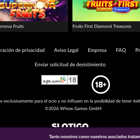
rnova Fruits
Fruits First Diamond Treasures
ración de privacidad
Aviso Legal
Empresa
FAQ
Pr
Enviar solicitud de desistimiento
s exclusivamente para el ocio y no influyen en la posibilidad de tener éxi
©2026 Whow Games GmbH
Tanto nosotros como nuestros asociados tratam