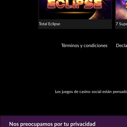
Total Eclipse
7 Supe
Términos y condiciones
Decla
Los juegos de casino social están pensado
Nos preocupamos por tu privacidad